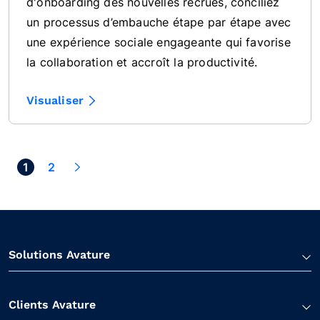
d'onboarding des nouvelles recrues, conciliez
un processus d’embauche étape par étape avec
une expérience sociale engageante qui favorise
la collaboration et accroît la productivité.
Visualiser
xt >
1
2
Solutions Avature
Clients Avature