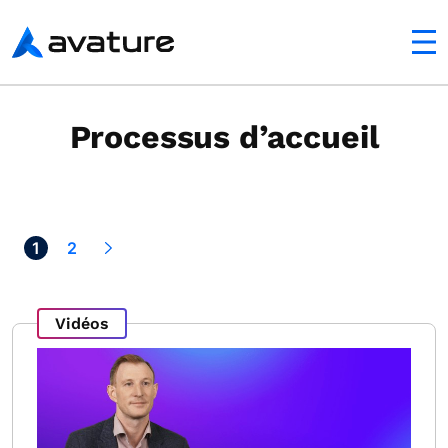
mobile
Avature
Processus d’accueil
xt >
1
2
Vidéos