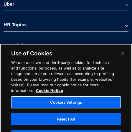
Über
HR Topics
Kontaktiere Uns
Use of Cookies
We use our own and third-party cookies for technical
and functional purposes, as well as to analyze site
usage and serve you relevant ads according to profiling
based on your browsing habits (for example, websites
visited). Please read our cookie notice for more
Linkedin Verknüpfung
Spotify Verknüpfung
Youtube Verknüpfung
Apple Podcasts Verk
Facebook Verk
information.
Cookie Notice
Cookie-Hinweis
Impressum
Starten Sie mit Avature
Cookies Settings
Ethik
Datenschutz
Rechtliches
Reject All
Cookies Settings