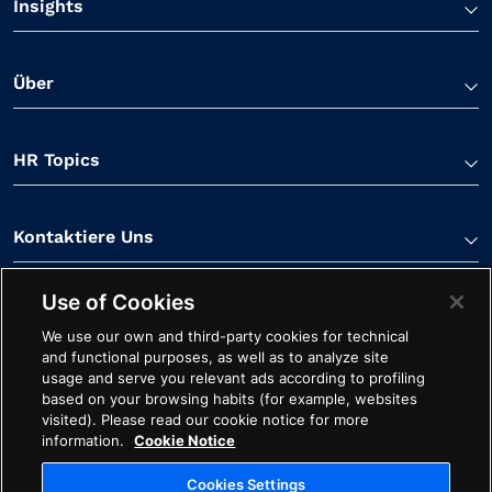
Insights
Über
HR Topics
Kontaktiere Uns
Use of Cookies
We use our own and third-party cookies for technical
and functional purposes, as well as to analyze site
usage and serve you relevant ads according to profiling
Linkedin Verknüpfung
Spotify Verknüpfung
Youtube Verknüpfung
Apple Podcasts Verk
Facebook Verk
based on your browsing habits (for example, websites
visited). Please read our cookie notice for more
Cookie-Hinweis
Impressum
Starten Sie mit Avature
information.
Cookie Notice
Ethik
Datenschutz
Rechtliches
Cookies Settings