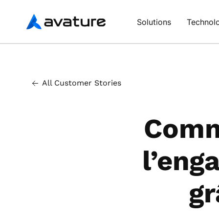
Avature
Solutions
Technol
All Customer Stories
Comm
l’eng
gr