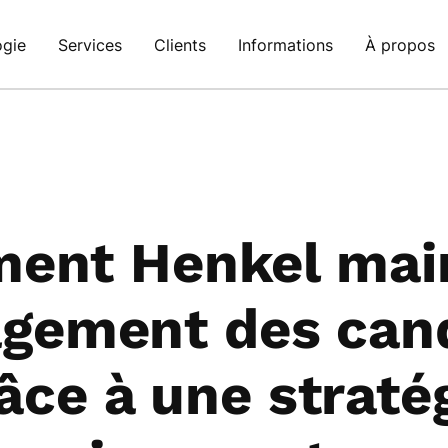
ogie
Services
Clients
Informations
À propos
ent Henkel main
agement des can
âce à une straté