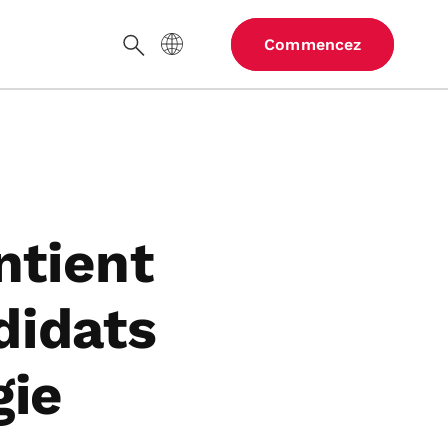
Langue du site
Commencez
Chercher
tient
didats
gie