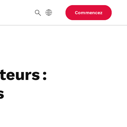
Langue du site
Commencez
Chercher
eurs :
s