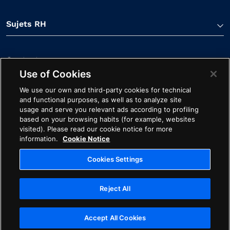
Sujets RH
Contactez-nous
Use of Cookies
We use our own and third-party cookies for technical
and functional purposes, as well as to analyze site
usage and serve you relevant ads according to profiling
based on your browsing habits (for example, websites
visited). Please read our cookie notice for more
Linkedin Lien
Spotify Lien
Youtube Lien
Apple Podcasts Lien
Facebook Lien
information.
Cookie Notice
Contact commercial
Avertissement Cookies
Éthique
Cookies Settings
Legal
Confidentialité
Reject All
Cookies Settings
droits d'auteur ©2026 Avature. Tous Les Droits Sont Réservés
Accept All Cookies