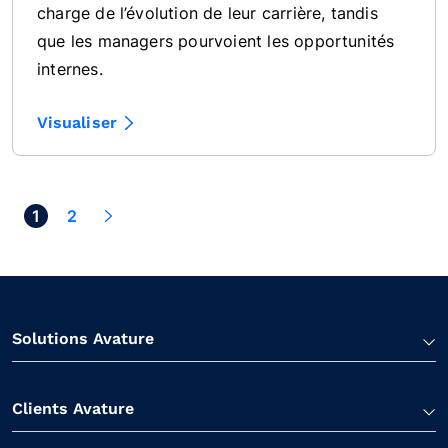
charge de l’évolution de leur carrière, tandis
que les managers pourvoient les opportunités
internes.
Visualiser
xt >
1
2
Solutions Avature
Clients Avature