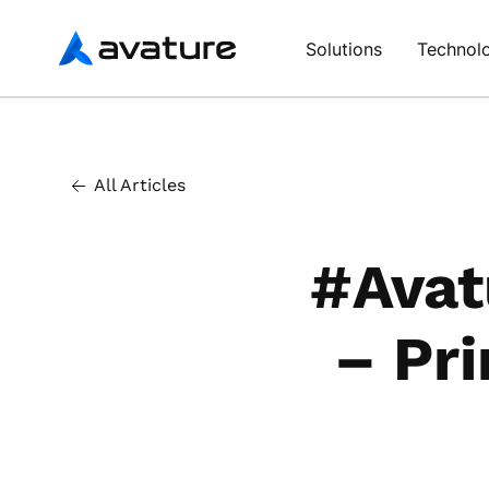
Avature
Solutions
Technol
All Articles
#Avat
– Pri