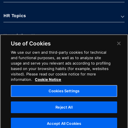
HR Topics
Kontaktiere Uns
Use of Cookies
We use our own and third-party cookies for technical
and functional purposes, as well as to analyze site
usage and serve you relevant ads according to profiling
based on your browsing habits (for example, websites
visited). Please read our cookie notice for more
Linkedin Verknüpfung
Spotify Verknüpfung
Youtube Verknüpfung
Apple Podcasts Verk
Facebook Verk
information.
Cookie Notice
Cookie-Hinweis
Impressum
Starten Sie mit Avature
Cookies Settings
Ethik
Datenschutz
Rechtliches
Reject All
Cookies Settings
Urheberrechte © ©2026 Avature. Alle Rechte vorbehalten
Accept All Cookies