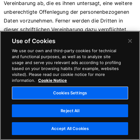
Vereinbarung ab, die es ihnen untersagt, eine weitere
unberechtigte Offenlegung der personenbezogenen
Daten vorzunehmen. Ferner werden die Dritten in
dieser schriftlichen Vereinbarung dazu verpflichtet,
diese Daten nur zum Zwecke der Erbringung der
Use of Cookies
spezifischen Dienstleistungen und entsprechend den
We use our own and third-party cookies for technical
von Avature erhaltenen Weisungen zu nutzen sowie
and functional purposes, as well as to analyze site
usage and serve you relevant ads according to profiling
die personenbezogenen Daten nur in dem Maße zu
based on your browsing habits (for example, websites
speichern, wie es zur Erfüllung dieser Zwecke zum
visited). Please read our cookie notice for more
information.
Cookie Notice
Schutz unserer Interessen erforderlich ist, und
angemessene und geeignete Sicherheitsmaßnahmen
Cookies Settings
zu ergreifen.
Zusätzlich können wir Ihre personenbezogenen Daten
Reject All
an Dritte weitergeben nach unserem guten Glauben,
dass die Weitergabe zur Begründung von
Accept All Cookies
Rechtsansprüchen oder zur Verteidigung, zur