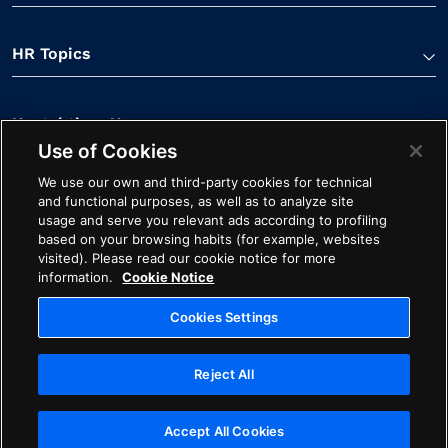
HR Topics
Kontaktiere Uns
Use of Cookies
We use our own and third-party cookies for technical
and functional purposes, as well as to analyze site
usage and serve you relevant ads according to profiling
based on your browsing habits (for example, websites
visited). Please read our cookie notice for more
Linkedin Verknüpfung
Spotify Verknüpfung
Youtube Verknüpfung
Apple Podcasts Verk
Facebook Verk
information.
Cookie Notice
Cookie-Hinweis
Impressum
Starten Sie mit Avature
Cookies Settings
Ethik
Datenschutz
Rechtliches
Reject All
Cookies Settings
Urheberrechte © ©2026 Avature. Alle Rechte vorbehalten
Accept All Cookies