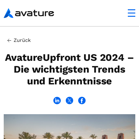
ltfläche
Avature
In this article
Zurück
Durch KI einen nachhaltigen Vorteil erzielen
AvatureUpfront US 2024 –
Die wichtigsten Trends
und Erkenntnisse