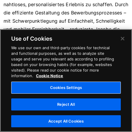
nahtloses, personalisiertes Erlebnis zu schaffen. Durch
die effiziente Gestaltung des Bewerbungsprozesses –
mit Schwerpunktlegung auf Einfachheit, Schnelligkeit
und mobiler Erreichbarkeit – reduzierte Jacobs die
Abbruchraten und förderte die Einbindung.
Use of Cookies
We use our own and third-party cookies for technical
Automatisierung spielte hier eine zentrale Rolle. Mit
and functional purposes, as well as to analyze site
usage and serve you relevant ads according to profiling
gezielten
Drip-Kampagnen
wurden die
based on your browsing habits (for example, websites
Unternehmenskultur aufgezeigt und Kandidaten durch
visited). Please read our cookie notice for more
information.
Cookie Notice
personalisierte Inhalte eingebunden. Durch die
Verzögerung automatisierter E-Mails verbesserte
Cookies Settings
Jacobs auch die Kommunikation im Falle einer
Absage, um so eine respektvollere Erfahrung zu
Reject All
bieten. Gleichzeitig wurde Recruitern mehr Zeit
eingeräumt, sich auf strategische Aufgaben zu
Accept All Cookies
konzentrieren. Diese Verbesserungen schaffen einen