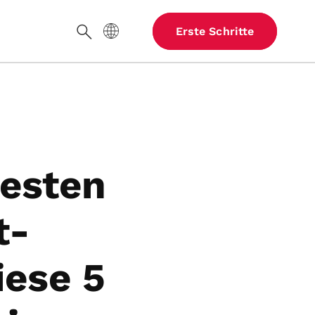
Website-Sprache
Erste Schritte
Suche
besten
t-
iese 5