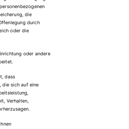
 personenbezogenen
eicherung, die
Offenlegung durch
eich oder die
Einrichtung oder andere
eitet.
t, dass
die sich auf eine
eitsleistung,
it, Verhalten,
orherzusagen.
chnen