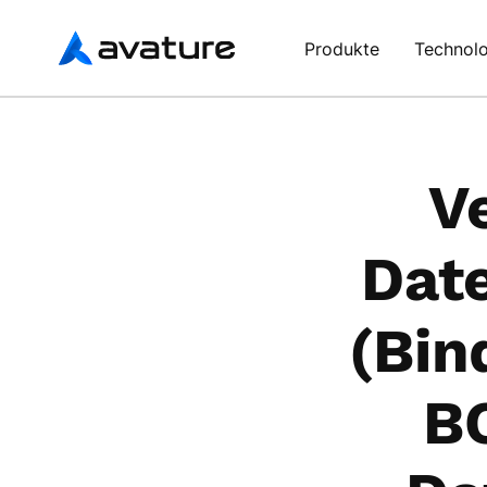
Avature
Produkte
Technolo
V
Dat
(Bin
BC