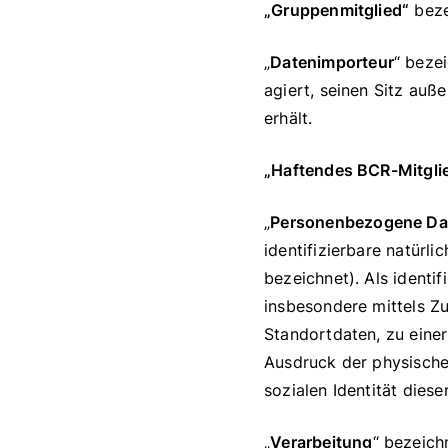
„Gruppenmitglied“
bezei
„
Datenimporteur
“ beze
agiert, seinen Sitz au
erhält.
„Haftendes BCR-Mitgli
„
Personenbezogene Da
identifizierbare natürli
bezeichnet). Als identif
insbesondere mittels Z
Standortdaten, zu eine
Ausdruck der physischen
sozialen Identität diese
„
Verarbeitung
“ bezeich