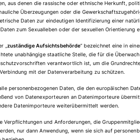
, aus denen die rassische oder ethnische Herkunft, poli
chauliche Überzeugungen oder die Gewerkschaftszugehöri
trische Daten zur eindeutigen Identifizierung einer natürl
Daten zum Sexualleben oder der sexuellen Orientierung ei
er „
zuständige Aufsichtsbehörde
“ bezeichnet eine in ein
ichtete unabhängige staatliche Stelle, die für die Überw
schutzvorschriften verantwortlich ist, um die Grundrecht
 Verbindung mit der Datenverarbeitung zu schützen.
ür alle personenbezogenen Daten, die den europäischen Da
ließend von Datenexporteuren an Datenimporteure übermit
dere Datenimporteure weiterübermittelt werden.
che Verpflichtungen und Anforderungen, die Gruppenmitgli
werden, nur dann Anwendung, wenn sie sich auf personen
 beziehen.