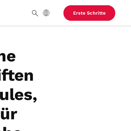
Website-Sprache
Erste Schritte
Suche
ne
ften
ules,
für