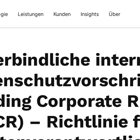
gie
Leistungen
Kunden
Insights
Über
erbindliche inter
enschutzvorschri
ding Corporate R
R) – Richtlinie 