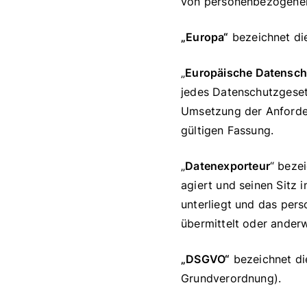
von personenbezogenen
„Europa“
bezeichnet di
„
Europäische Datensch
jedes Datenschutzgesetz
Umsetzung der Anforderu
gültigen Fassung.
„
Datenexporteur
“ beze
agiert und seinen Sitz
unterliegt und das per
übermittelt oder anderw
„DSGVO“
bezeichnet di
Grundverordnung).