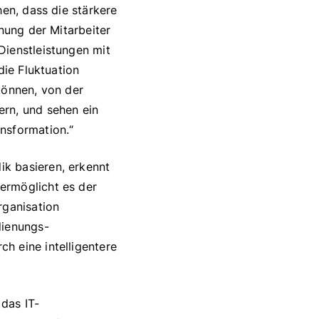
hen, dass die stärkere
nung der Mitarbeiter
Dienstleistungen mit
die Fluktuation
können, von der
ern, und sehen ein
nsformation.“
k basieren, erkennt
ermöglicht es der
rganisation
dienungs-
h eine intelligentere
das IT-