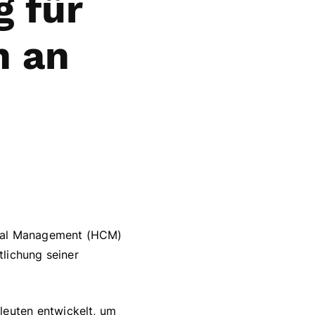
g für
n an
ital Management (HCM)
lichung seiner
euten entwickelt, um