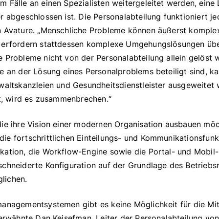
m Fälle an einen Spezialisten weitergeleitet werden, ein
r abgeschlossen ist. Die Personalabteilung funktioniert je
n Avature. „Menschliche Probleme können äußerst komple
 erfordern stattdessen komplexe Umgehungslösungen übe
e Probleme nicht von der Personalabteilung allein gelöst
e an der Lösung eines Personalproblems beteiligt sind, k
nwaltskanzleien und Gesundheitsdienstleister ausgeweitet
st, wird es zusammenbrechen.“
die ihre Vision einer modernen Organisation ausbauen möc
ie fortschrittlichen Einteilungs- und Kommunikationsfunk
kation, die Workflow-Engine sowie die Portal- und Mobi
schneiderte Konfiguration auf der Grundlage des Betriebs
lichen.
anagementsystemen gibt es keine Möglichkeit für die Mita
 erwähnte Dan Kejsefman, Leiter der Personalabteilung von