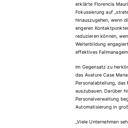
erklärte Florencia Maur
Fokussierung auf „strat
hinauszugehen, wenn di
engeren Kontaktpunkten 
reduzieren können, wenn
Weiterbildung engagier
effektives Fallmanagem
Im Gegensatz zu herköm
das Avature Case Manag
Personalabteilung, das 
auszubauen. Darüber hi
Personalverwaltung beg
Automatisierung in gr
„Viele Unternehmen seh