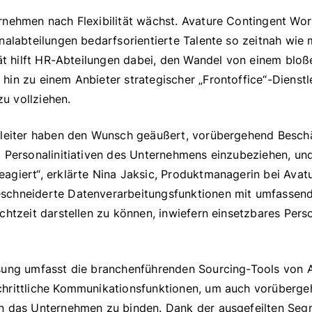
rnehmen nach Flexibilität wächst. Avature Contingent Wo
nalabteilungen bedarfsorientierte Talente so zeitnah wie 
tät hilft HR-Abteilungen dabei, den Wandel von einem bloß
in zu einem Anbieter strategischer „Frontoffice“-Dienstl
u vollziehen.
sleiter haben den Wunsch geäußert, vorübergehend Beschäf
d Personalinitiativen des Unternehmens einzubeziehen, un
giert“, erklärte Nina Jaksic, Produktmanagerin bei Avatu
chneiderte Datenverarbeitungsfunktionen mit umfassende
chtzeit darstellen zu können, inwiefern einsetzbares Pers
sung umfasst die branchenführenden Sourcing-Tools von A
hrittliche Kommunikationsfunktionen, um auch vorüberge
n das Unternehmen zu binden. Dank der ausgefeilten Seg