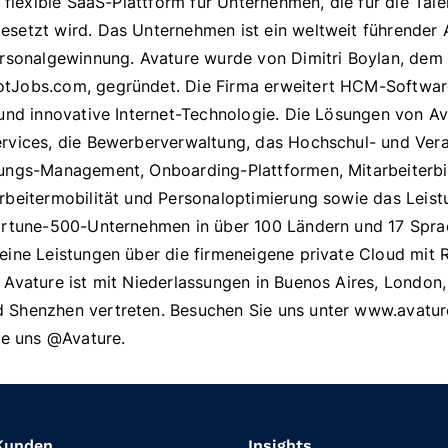
t flexible SaaS-Plattform für Unternehmen, die für die Ta
setzt wird. Das Unternehmen ist ein weltweit führender
ersonalgewinnung. Avature wurde von Dimitri Boylan, dem
tJobs.com, gegründet. Die Firma erweitert HCM-Softwar
 und innovative Internet-Technologie. Die Lösungen von A
rvices, die Bewerberverwaltung, das Hochschul- und Vera
ungs-Management, Onboarding-Plattformen, Mitarbeiterbi
rbeitermobilität und Personaloptimierung sowie das Lei
ortune-500-Unternehmen in über 100 Ländern und 17 Spra
eine Leistungen über die firmeneigene private Cloud mit 
 Avature ist mit Niederlassungen in Buenos Aires, London
Shenzhen vertreten. Besuchen Sie uns unter www.avatur
ie uns @Avature.
Kunden
Insights