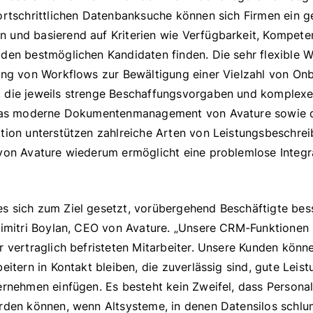
ortschrittlichen Datenbanksuche können sich Firmen ein ge
 und basierend auf Kriterien wie Verfügbarkeit, Kompete
 den bestmöglichen Kandidaten finden. Die sehr flexible 
tung von Workflows zur Bewältigung einer Vielzahl von On
 die jeweils strenge Beschaffungsvorgaben und komplexe
. Das moderne Dokumentenmanagement von Avature sowie 
ktion unterstützen zahlreiche Arten von Leistungsbeschre
von Avature wiederum ermöglicht eine problemlose Integra
s sich zum Ziel gesetzt, vorübergehend Beschäftigte bes
Dimitri Boylan, CEO von Avature. „Unsere CRM-Funktionen 
r vertraglich befristeten Mitarbeiter. Unsere Kunden könn
beitern in Kontakt bleiben, die zuverlässig sind, gute Leis
ernehmen einfügen. Es besteht kein Zweifel, dass Persona
erden können, wenn Altsysteme, in denen Datensilos schlu