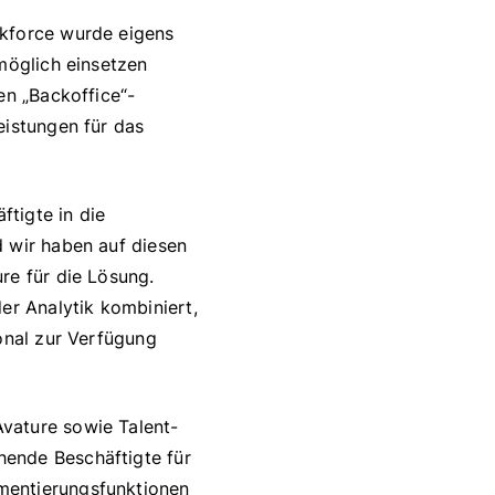
rkforce wurde eigens
möglich einsetzen
en „Backoffice“-
eistungen für das
tigte in die
d wir haben auf diesen
re für die Lösung.
r Analytik kombiniert,
onal zur Verfügung
vature sowie Talent-
hende Beschäftigte für
mentierungsfunktionen