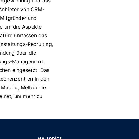
lentgewinnung und das
 Anbieter von CRM-
 Mitgründer und
e um die Aspekte
vature umfassen das
nstaltungs-Recruiting,
ndung über die
stungs-Management.
chen eingesetzt. Das
Rechenzentren in den
, Madrid, Melbourne,
e.net, um mehr zu
HR Topics