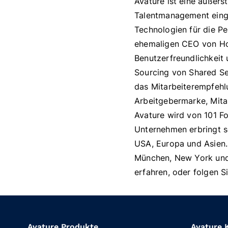
Avature ist eine äußers
Talentmanagement einge
Technologien für die P
ehemaligen CEO von Ho
Benutzerfreundlichkeit
Sourcing von Shared Se
das Mitarbeiterempfehl
Arbeitgebermarke, Mita
Avature wird von 101 F
Unternehmen erbringt s
USA, Europa und Asien.
München, New York und 
erfahren, oder folgen S
Avature Produkte
Avature 