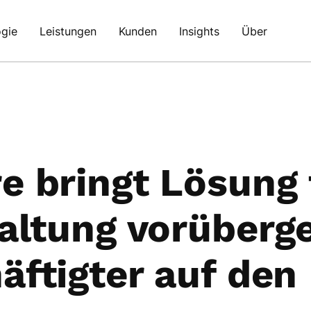
gie
Leistungen
Kunden
Insights
Über
e bringt Lösung 
altung vorüberg
äftigter auf den